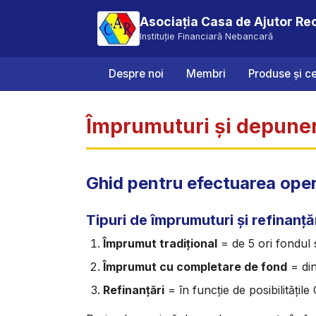
Asociația Casa de Ajutor Re
Instituție Financiară Nebancară
Despre noi
Membri
Produse și ce
Împrumuturi și depuner
Ghid pentru efectuarea oper
Tipuri de împrumuturi și refinanță
Împrumut tradițional
= de 5 ori fondul 
Împrumut cu completare de fond
= din
Refinanțări
= în funcție de posibilitățile