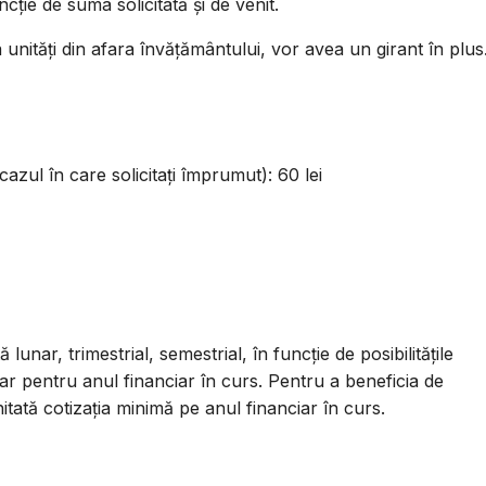
ie de suma solicitată și de venit.
unități din afara învățământului, vor avea un girant în plus
cazul în care solicitați împrumut): 60 lei
unar, trimestrial, semestrial, în funcție de posibilitățile
r pentru anul financiar în curs. Pentru a beneficia de
itată cotizația minimă pe anul financiar în curs.