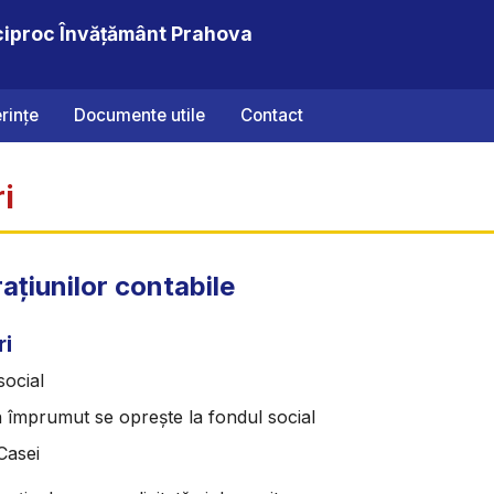
ciproc Învățământ Prahova
rințe
Documente utile
Contact
i
ațiunilor contabile
ri
social
 împrumut se oprește la fondul social
 Casei