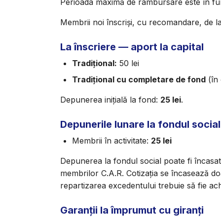
Perioada maximă de rambursare este în funcț
Membrii noi înscriși, cu recomandare, de la 
La înscriere — aport la capital
Tradițional:
50 lei
Tradițional cu completare de fond
(în 
Depunerea inițială la fond:
25 lei
.
Depunerile lunare la fondul social
Membrii în activitate:
25 lei
Depunerea la fondul social poate fi încasată l
membrilor C.A.R. Cotizația se încasează doa
repartizarea excedentului trebuie să fie ach
Garanții la împrumut cu giranți